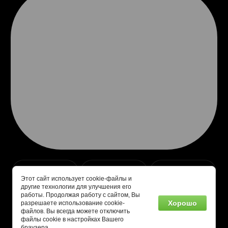
Этот сайт использует cookie-файлы и
другие технологии для улучшения его
работы. Продолжая работу с сайтом, Вы
Хорошо
разрешаете использование cookie-
файлов. Вы всегда можете отключить
Создание,
разработка сайта
— студия Мегагрупп.ру.
файлы cookie в настройках Вашего
браузера.