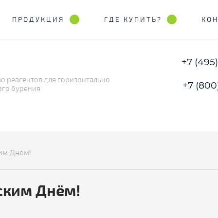
ПРОДУКЦИЯ
ГДЕ КУПИТЬ?
КО
+7 (495
о реагентов для горизонтально
+7 (800
ого бурения
им Днём!
ким Днём!