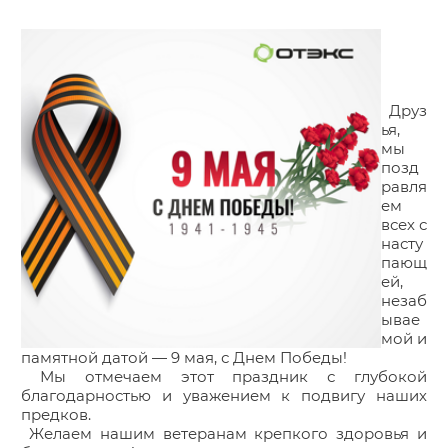
Друз
ья,
мы
позд
равля
ем
всех с
насту
пающ
ей,
незаб
ывае
мой и
памятной датой — 9 мая, с Днем Победы!
Мы отмечаем этот праздник с глубокой
благодарностью и уважением к подвигу наших
предков.
Желаем нашим ветеранам крепкого здоровья и